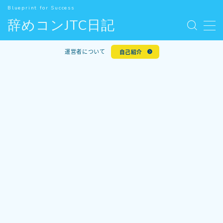
Blueprint for Success
辞めコンJTC日記
MENU
お問い合わせ
運営者について
自己紹介
デモプリセット記事 #5
人気記事
利用規約／特定商取引法に基づく表記
新着記事
有料記事の決済完了ページ