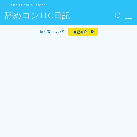
Blueprint for Success
辞めコンJTC日記
MENU
お問い合わせ
運営者について
自己紹介
デモプリセット記事 #5
人気記事
利用規約／特定商取引法に基づく表記
新着記事
有料記事の決済完了ページ