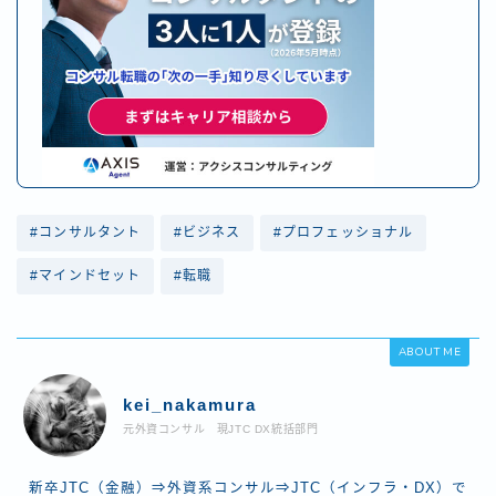
#コンサルタント
#ビジネス
#プロフェッショナル
#マインドセット
#転職
ABOUT ME
kei_nakamura
元外資コンサル 現JTC DX統括部門
新卒JTC（金融）⇒外資系コンサル⇒JTC（インフラ・DX）で