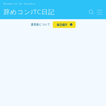
Blueprint for Success
辞めコンJTC日記
MENU
お問い合わせ
運営者について
自己紹介
デモプリセット記事 #5
人気記事
利用規約／特定商取引法に基づく表記
新着記事
有料記事の決済完了ページ