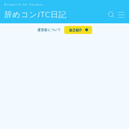
Blueprint for Success
辞めコンJTC日記
MENU
お問い合わせ
運営者について
自己紹介
デモプリセット記事 #5
人気記事
利用規約／特定商取引法に基づく表記
新着記事
有料記事の決済完了ページ