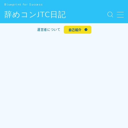
Blueprint for Success
辞めコンJTC日記
MENU
お問い合わせ
運営者について
自己紹介
デモプリセット記事 #5
人気記事
利用規約／特定商取引法に基づく表記
新着記事
有料記事の決済完了ページ