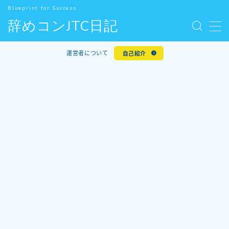
Blueprint for Success
辞めコンJTC日記
MENU
お問い合わせ
運営者について
自己紹介
デモプリセット記事 #5
人気記事
利用規約／特定商取引法に基づく表記
新着記事
有料記事の決済完了ページ