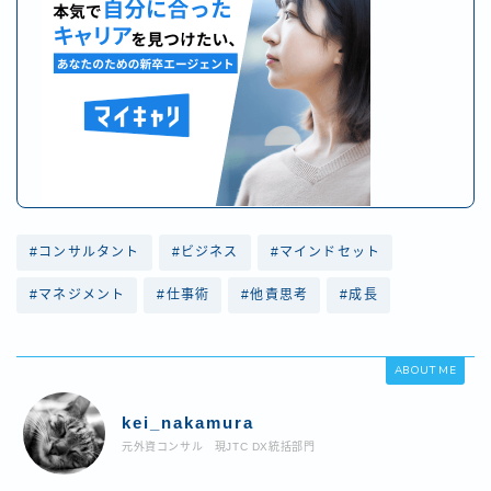
#コンサルタント
#ビジネス
#マインドセット
#マネジメント
#仕事術
#他責思考
#成長
ABOUT ME
kei_nakamura
元外資コンサル 現JTC DX統括部門