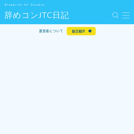
Blueprint for Success
辞めコンJTC日記
MENU
お問い合わせ
運営者について
自己紹介
デモプリセット記事 #5
人気記事
利用規約／特定商取引法に基づく表記
新着記事
有料記事の決済完了ページ