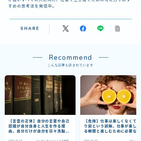
すめの思考法を発信中。
SHARE
Recommend
こんな記事も読まれています
【言霊の正体】自分の言葉や自己
【危険】仕事は楽しくなくて
認識が自分自身と人生を作る理
り前という誤解。仕事が楽し
由。自分だけが自分を日々洗脳で
る瞬間と楽しむために必要な
きる。
5選
2026.03.02
2026.03.20
コンサルタントとしての資質
JTC・大