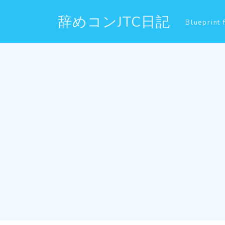
辞めコンJTC日記
Blueprint 