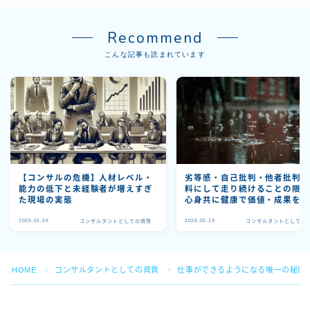
Recommend
こんな記事も読まれています
【コンサルの危機】人材レベル・
劣等感・自己批判・他者批判
能力の低下と未経験者が増えすぎ
料にして走り続けることの限
た現場の実態
心身共に健康で価値・成果を
続けるために必要なこと
2025.01.26
2026.02.19
コンサルタントとしての資質
コンサルタントとしての
HOME
コンサルタントとしての資質
仕事ができるようになる唯一の秘訣
＞
＞