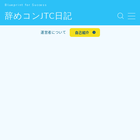
Blueprint for Success
辞めコンJTC日記
MENU
お問い合わせ
運営者について
自己紹介
デモプリセット記事 #5
人気記事
利用規約／特定商取引法に基づく表記
新着記事
有料記事の決済完了ページ