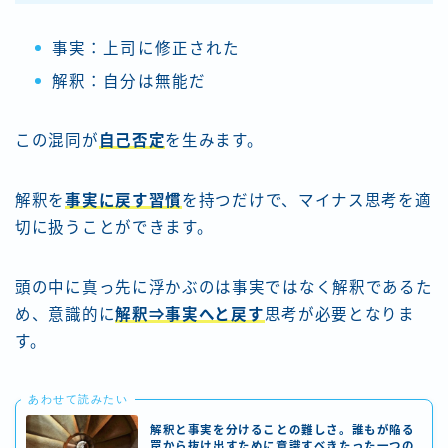
事実：上司に修正された
解釈：自分は無能だ
この混同が
自己否定
を生みます。
解釈を
事実に戻す習慣
を持つだけで、マイナス思考を適
切に扱うことができます。
頭の中に真っ先に浮かぶのは事実ではなく解釈であるた
め、意識的に
解釈⇒事実へと戻す
思考が必要となりま
す。
あわせて読みたい
解釈と事実を分けることの難しさ。誰もが陥る
罠から抜け出すために意識すべきたった一つの