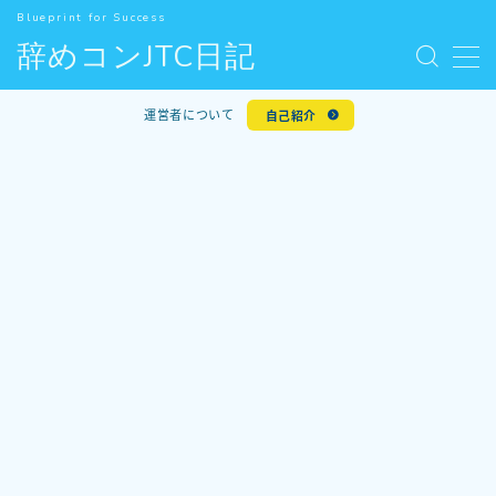
Blueprint for Success
辞めコンJTC日記
MENU
お問い合わせ
運営者について
自己紹介
デモプリセット記事 #5
人気記事
利用規約／特定商取引法に基づく表記
新着記事
有料記事の決済完了ページ