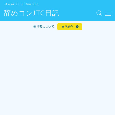
Blueprint for Success
辞めコンJTC日記
MENU
お問い合わせ
運営者について
自己紹介
デモプリセット記事 #5
人気記事
利用規約／特定商取引法に基づく表記
新着記事
有料記事の決済完了ページ