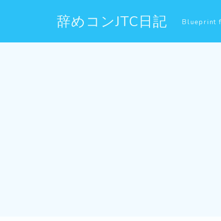
辞めコンJTC日記
Blueprint 