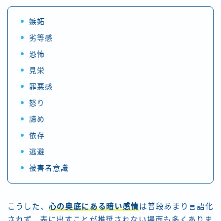
嫉妬
劣等感
恐怖
見栄
罪悪感
怒り
諦め
依存
逃避
被害者意識
こうした、
心の奥底にある暗い感情
は普段あまり言語化
されず、表に出すことが推奨されない場面も多くありま