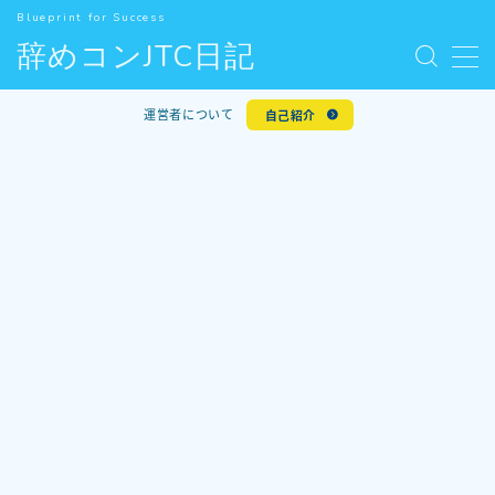
Blueprint for Success
辞めコンJTC日記
MENU
お問い合わせ
運営者について
自己紹介
デモプリセット記事 #5
人気記事
利用規約／特定商取引法に基づく表記
新着記事
有料記事の決済完了ページ