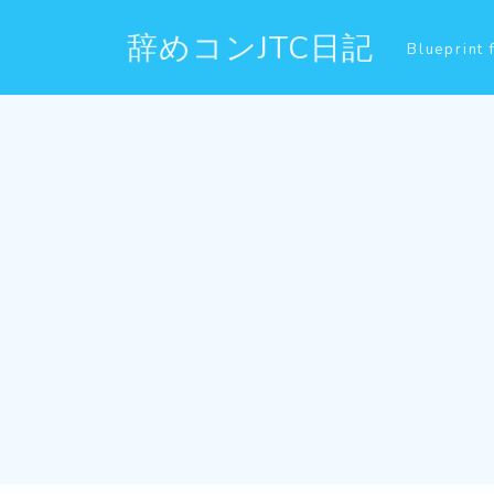
辞めコンJTC日記
Blueprint 