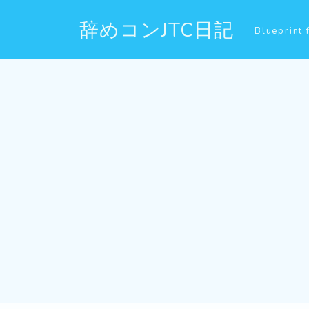
辞めコンJTC日記
Blueprint 