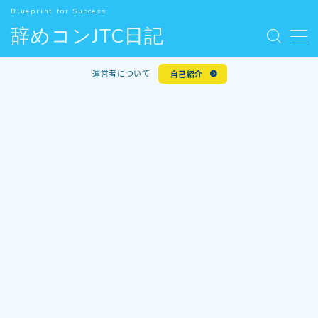
Blueprint for Success
辞めコンJTC日記
MENU
お問い合わせ
運営者について
自己紹介
デモプリセット記事 #5
人気記事
利用規約／特定商取引法に基づく表記
新着記事
有料記事の決済完了ページ