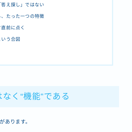
「答え探し」ではない
る、たった一つの特徴
す直前に点く
という合図
なく“機能”である
があります。