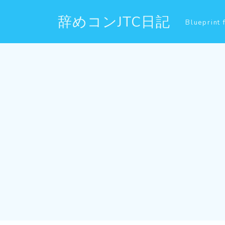
辞めコンJTC日記
Blueprint 